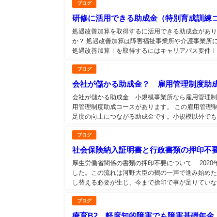
ブログ
研修に活用できる助成金（特別育成訓練
処遇改善加算を取得するに活用できる助成金があり
か？ 処遇改善加算は障害福祉事業所や介護事業所
処遇改善加算Ⅰを取得するにはキャリアパス要件Ⅰ
ブログ
会社が儲かる助成金？ 雇用管理制度助
会社が儲かる助成金 小規模事業所なら雇用管理制度助成コースは魅力的？ 厚
用管理制度助成コースがあります。 この雇用管理
足度の向上につながる助成金です。小規模以外でも
ブログ
社会保険納入証明書と行政書類の押印不
厚生労働省関係の書類の押印不要について 2020
した。この流れは河野大臣の鶴の一声で進み始め
し替える必要が生じ、今まで捨印で事が足りていな
ブログ
療育B2 軽度知的障害でも障害基礎年金