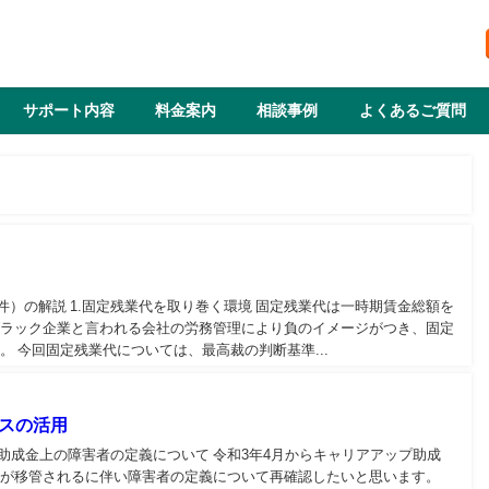
サポート内容
料金案内
相談事例
よくあるご質問
件）の解説 1.固定残業代を取り巻く環境 固定残業代は一時期賃金総額を
ブラック企業と言われる会社の労務管理により負のイメージがつき、固定
 今回固定残業代については、最高裁の判断基準...
スの活用
助成金上の障害者の定義について 令和3年4月からキャリアアップ助成
スが移管されるに伴い障害者の定義について再確認したいと思います。