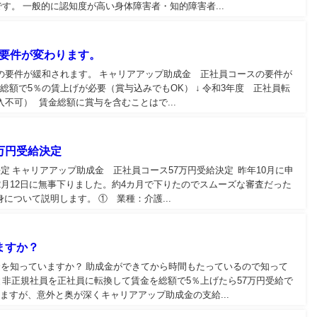
。 一般的に認知度が高い身体障害者・知的障害者...
給要件が変わります。
の要件が緩和されます。 キャリアアップ助成金 正社員コースの要件が
総額で5％の賃上げが必要（賞与込みでもOK） ↓ 令和3年度 正社員転
不可） 賃金総額に賞与を含むことはで...
万円受給決定
定 キャリアアップ助成金 正社員コース57万円受給決定 昨年10月に申
2月12日に無事下りました。約4カ月で下りたのでスムーズな審査だった
について説明します。 ① 業種：介護...
ますか？
金を知っていますか？ 助成金ができてから時間もたっているので知って
と非正規社員を正社員に転換して賃金を総額で5％上げたら57万円受給で
ますが、意外と奥が深くキャリアアップ助成金の支給...