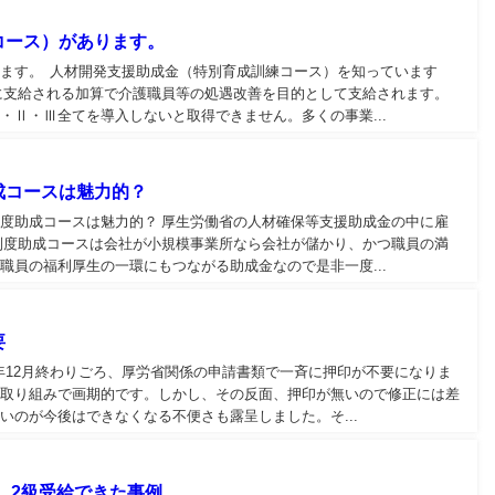
コース）があります。
ます。 人材開発支援助成金（特別育成訓練コース）を知っています
に支給される加算で介護職員等の処遇改善を目的として支給されます。
・Ⅱ・Ⅲ全てを導入しないと取得できません。多くの事業...
成コースは魅力的？
生労働省の人材確保等支援助成金の中に雇
制度助成コースは会社が小規模事業所なら会社が儲かり、かつ職員の満
職員の福利厚生の一環にもつながる助成金なので是非一度...
要
年12月終わりごろ、厚労省関係の申請書類で一斉に押印が不要になりま
た取り組みで画期的です。しかし、その反面、押印が無いので修正には差
いのが今後はできなくなる不便さも露呈しました。そ...
 2級受給できた事例