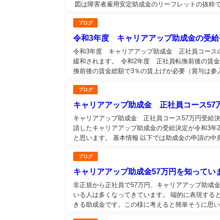
図は障害者雇用安定助成金のリーフレットの抜粋です
ブログ
令和3年度 キャリアアップ助成金の受
令和3年度 キャリアアップ助成金 正社員コース
緩和されます。 令和2年度 正社員転換前後の賃金
換前後の賃金総額で3％の賃上げが必要（賞与は参入
ブログ
キャリアアップ助成金 正社員コース57
キャリアアップ助成金 正社員コース57万円受給決
請したキャリアアップ助成金の受給決定が令和3年
と思います。 基本情報 以下では助成金の申請の中身
ブログ
キャリアアップ助成金57万円を知ってい
非正規から正社員で57万円、キャリアアップ助成
いる人は多くなってきています。 端的に表現する
きる助成金です。この様に考えると簡単そうに思い