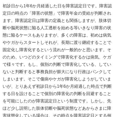
初診日から
1
年
6
か月経過した日を障害認定日です。障害認
定日の時点の「障害の状態」で障害年金の受給が判断され
ます。障害認定日は障害の定義とも関係しますが、肢体切
断や脳死状態に陥る人工透析を始める等いきなり障害の状
態に陥るケースもありますが、多くの障害は、初めは病気
やケガからスタートしそれが、長期に渡り継続することで
固定化し障害化するという流れが一般的かと思います。そ
のため、いつどのタイミングで障害化するかは病気、ケガ
で様々です。もし、個別の判断で障害化している、してい
ないと判断すると事務負担が膨大になり行政はパンクして
しまいます。そこで傷病やケガが障害化しようがしていま
いが、とりあえず初診日から
1
年
6
か月経過した時点で判断
する日を設けることで個別の障害化の判断を回避すること
を可能にしたのが障害認定日という制度です。しかし、先
ほど少し説明した肢体切断や脳死状態などあからさまに障
害状態化している場合は、その時点を障害認定日とする例