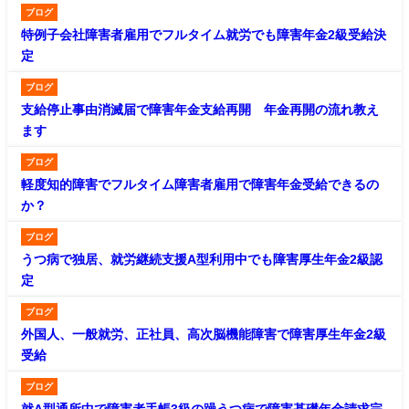
ブログ
特例子会社障害者雇用でフルタイム就労でも障害年金2級受給決
定
ブログ
支給停止事由消滅届で障害年金支給再開 年金再開の流れ教え
ます
ブログ
軽度知的障害でフルタイム障害者雇用で障害年金受給できるの
か？
ブログ
うつ病で独居、就労継続支援A型利用中でも障害厚生年金2級認
定
ブログ
外国人、一般就労、正社員、高次脳機能障害で障害厚生年金2級
受給
ブログ