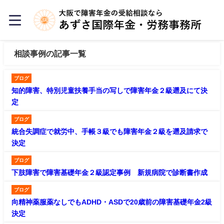
相談事例の記事一覧
ブログ
知的障害、特別児童扶養手当の写しで障害年金２級遡及にて決
定
ブログ
統合失調症で就労中、手帳３級でも障害年金２級を遡及請求で
決定
ブログ
下肢障害で障害基礎年金２級認定事例 新規病院で診断書作成
ブログ
向精神薬服薬なしでもADHD・ASDで20歳前の障害基礎年金2級
決定