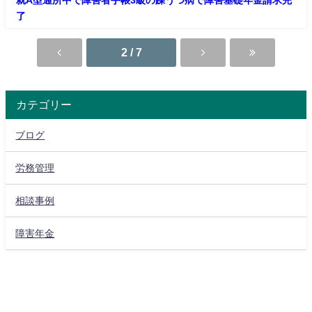
就A型通所中で障害者手帳3級の躁うつ病で障害基礎年金請求完
了
2 / 7
カテゴリー
ブログ
労務管理
相談事例
障害年金