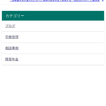
『診断書を突き返された方へ』身体の障害年金で多発する「現症日のズレ」と解決策
カテゴリー
ブログ
労務管理
相談事例
障害年金
あずさ国際年金・労務事務所 All Rights Reserved.