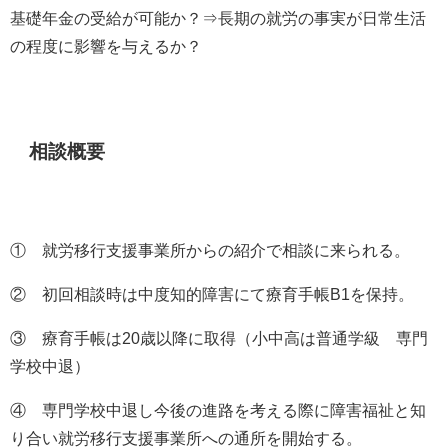
基礎年金の受給が可能か？⇒長期の就労の事実が日常生活
の程度に影響を与えるか？
相談概要
① 就労移行支援事業所からの紹介で相談に来られる。
② 初回相談時は中度知的障害にて療育手帳
B1
を保持。
③ 療育手帳は
20
歳以降に取得（小中高は普通学級 専門
学校中退）
④ 専門学校中退し今後の進路を考える際に障害福祉と知
り合い就労移行支援事業所への通所を開始する。