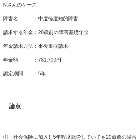
N
さんのケース
障害名 ：中度軽度知的障害
請求する年金：
20
歳前の障害基礎年金
年金請求方法：事後重症請求
年金額 ：
781,700
円
認定期間 ：
5
年
論点
① 社会保険に加入し
5
年程度就労していても
20
歳前の障害