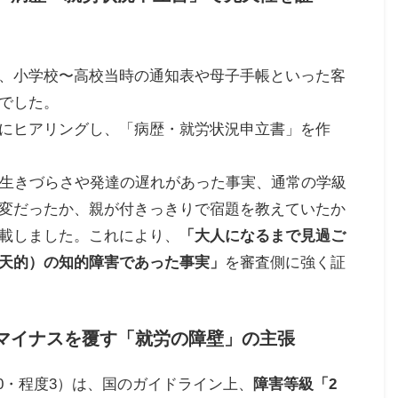
、小学校〜高校当時の通知表や母子手帳といった客
でした。
にヒアリングし、「病歴・就労状況申立書」を作
て生きづらさや発達の遅れがあった事実、通常の学級
変だったか、親が付きっきりで宿題を教えていたか
載しました。これにより、
「大人になるまで見過ご
天的）の知的障害であった事実」
を審査側に強く証
のマイナスを覆す「就労の障壁」の主張
0・程度3）は、国のガイドライン上、
障害等級「2