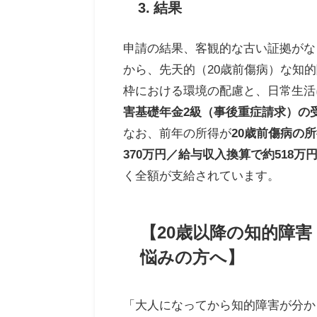
3. 結果
申請の結果、客観的な古い証拠がな
から、先天的（20歳前傷病）な知
枠における環境の配慮と、日常生活
害基礎年金2級（事後重症請求）の
なお、前年の所得が
20歳前傷病の
370万円／給与収入換算で約518万
く全額が支給されています。
【20歳以降の知的障
悩みの方へ】
「大人になってから知的障害が分か