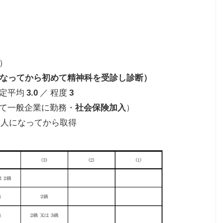
）
になってから初めて精神科を受診し診断）
判定平均
3.0
／ 程度
3
て一般企業に勤務・
社会保険加入
）
大人になってから取得