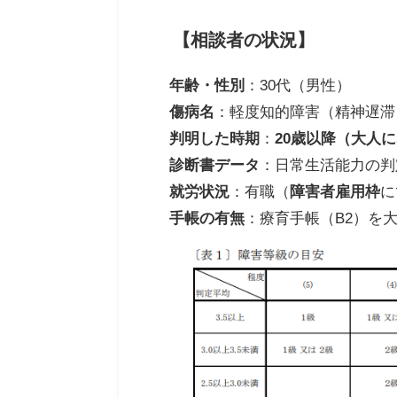
【相談者の状況】
年齢・性別
：30代（男性）
傷病名
：軽度知的障害（精神遅滞
判明した時期
：
20歳以降（大人
診断書データ
：日常生活能力の
就労状況
：有職（
障害者雇用枠
に
手帳の有無
：療育手帳（B2）を