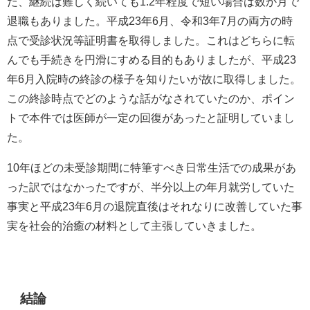
だ、継続は難しく続いても
1.2
年程度で短い場合は数か月で
退職もありました。平成
23
年
6
月、令和
3
年
7
月の両方の時
点で受診状況等証明書を取得しました。これはどちらに転
んでも手続きを円滑にすめる目的もありましたが、平成
23
年
6
月入院時の終診の様子を知りたいが故に取得しました。
この終診時点でどのような話がなされていたのか、ポイン
トで本件では医師が一定の回復があったと証明していまし
た。
10年ほどの未受診期間に特筆すべき日常生活での成果があ
った訳ではなかったですが、半分以上の年月就労していた
事実と平成
23
年
6
月の退院直後はそれなりに改善していた事
実を社会的治癒の材料として主張していきました。
結論