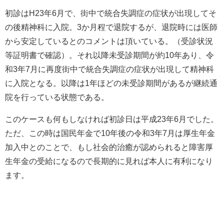
初診は
H23
年
6
月で、街中で統合失調症の症状が出現してそ
の後精神科に入院。
3
か月程で退院するが、退院時には医師
から安定しているとのコメントは頂いている。（受診状況
等証明書で確認）。それ以降未受診期間が約
10
年あり、令
和
3
年
7
月に再度街中で統合失調症の症状が出現して精神科
に入院となる。以降は
1
年ほどの未受診期間があるが継続通
院を行っている状態である。
このケースも何もしなければ初診日は平成
23
年
6
月でした。
ただ、この時は国民年金で
10
年後の令和
3
年
7
月は厚生年金
加入中とのことで、もし社会的治癒が認められると障害厚
生年金の受給になるので長期的に見れば本人に有利になり
ます。