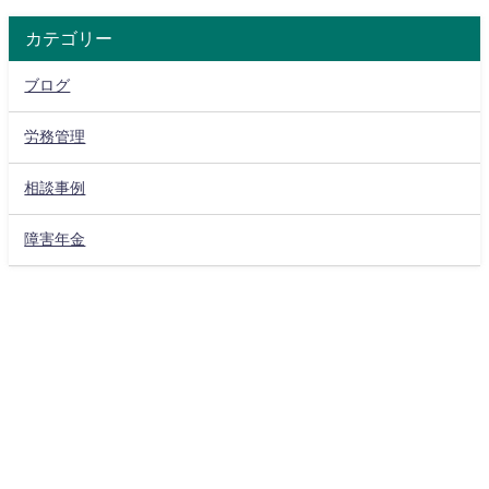
カテゴリー
ブログ
労務管理
相談事例
障害年金
あずさ国際年金・労務事務所 All Rights Reserved.