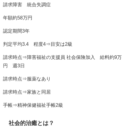
請求障害 統合失調症
年額約58万円
認定期間3年
判定平均3.4 程度4⇒目安は2級
請求時点⇒障害福祉の支援員 社会保険加入 給料約9万
円 週3日
請求時点⇒服薬なあり
請求時点⇒家族と同居
手帳⇒精神保健福祉手帳2級
社会的治癒とは？