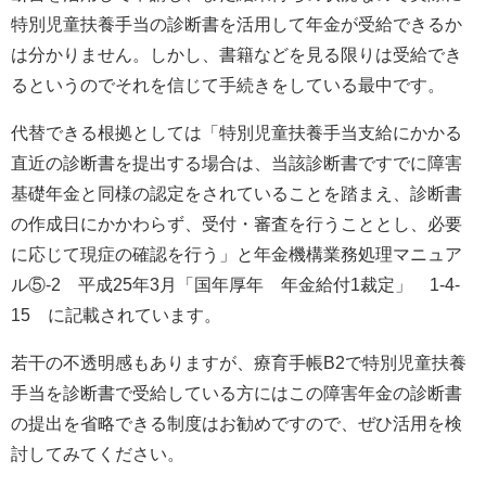
特別児童扶養手当の診断書を活用して年金が受給できるか
は分かりません。しかし、書籍などを見る限りは受給でき
るというのでそれを信じて手続きをしている最中です。
代替できる根拠としては「特別児童扶養手当支給にかかる
直近の診断書を提出する場合は、当該診断書ですでに障害
基礎年金と同様の認定をされていることを踏まえ、診断書
の作成日にかかわらず、受付・審査を行うこととし、必要
に応じて現症の確認を行う」と年金機構業務処理マニュア
ル⑤
-2
平成
25
年
3
月「国年厚年 年金給付
1
裁定」
1-4-
15
に記載されています。
若干の不透明感もありますが、療育手帳
B2
で特別児童扶養
手当を診断書で受給している方にはこの障害年金の診断書
の提出を省略できる制度はお勧めですので、ぜひ活用を検
討してみてください。