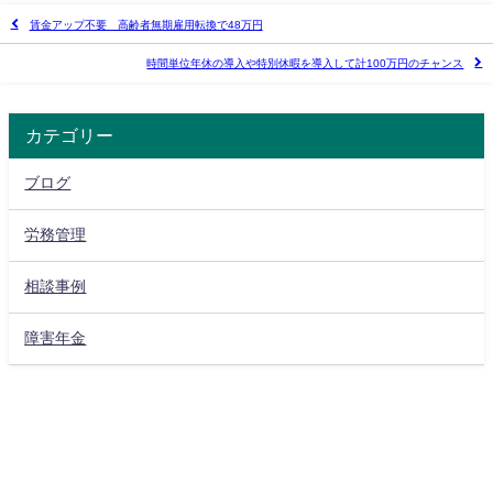
賃金アップ不要 高齢者無期雇用転換で48万円
時間単位年休の導入や特別休暇を導入して計100万円のチャンス
カテゴリー
ブログ
労務管理
相談事例
障害年金