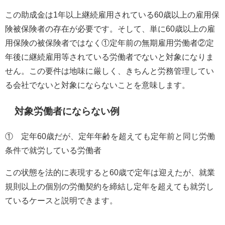
この助成金は
1
年以上継続雇用されている
60
歳以上の雇用保
険被保険者の存在が必要です。そして、単に
60
歳以上の雇
用保険の被保険者ではなく①定年前の無期雇用労働者②定
年後に継続雇用等されている労働者でないと対象になりま
せん。この要件は地味に厳しく、きちんと労務管理してい
る会社でないと対象にならないことを意味します。
対象労働者にならない例
① 定年
60
歳だが、定年年齢を超えても定年前と同じ労働
条件で就労している労働者
この状態を法的に表現すると
60
歳で定年は迎えたが、就業
規則以上の個別の労働契約を締結し定年を超えても就労し
ているケースと説明できます。