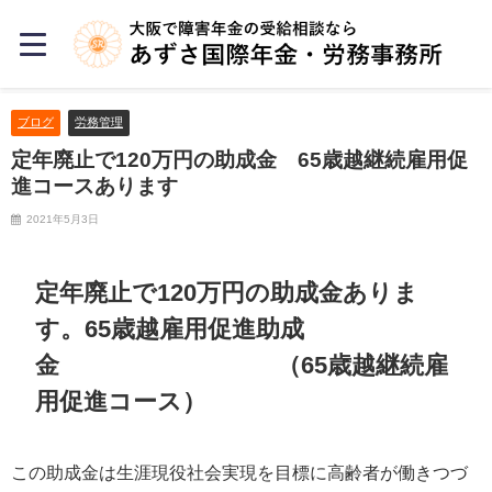
ブログ
労務管理
定年廃止で120万円の助成金 65歳越継続雇用促
進コースあります
2021年5月3日
定年廃止で
120
万円の助成金ありま
す。
65
歳越雇用促進助成
金 （
65
歳越継続雇
用促進コース）
この助成金は生涯現役社会実現を目標に高齢者が働きつづ