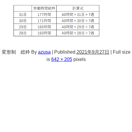
変形制 総枠
By
azusa
|
Published
2021年9月27日
|
Full size
is
642 × 205
pixels