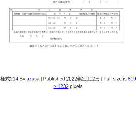
様式214
By
azusa
|
Published
2022年2月12日
|
Full size is
819
× 1232
pixels