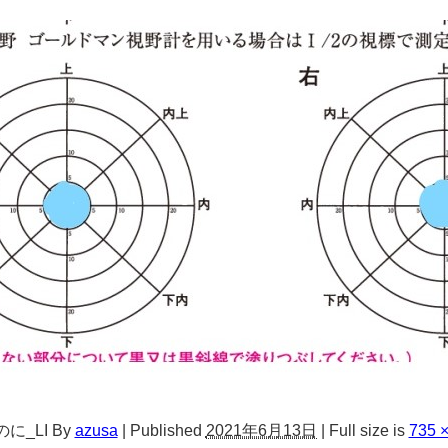
のに_LI
By
azusa
|
Published
2021年6月13日
|
Full size is
735 ×