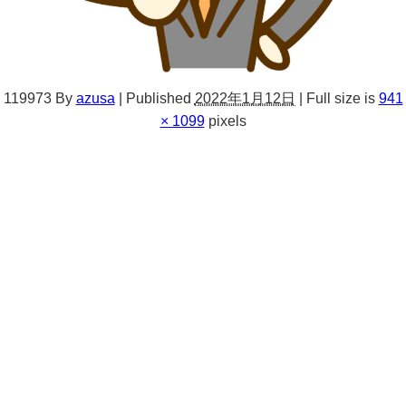
119973
By
azusa
|
Published
2022年1月12日
|
Full size is
941
× 1099
pixels