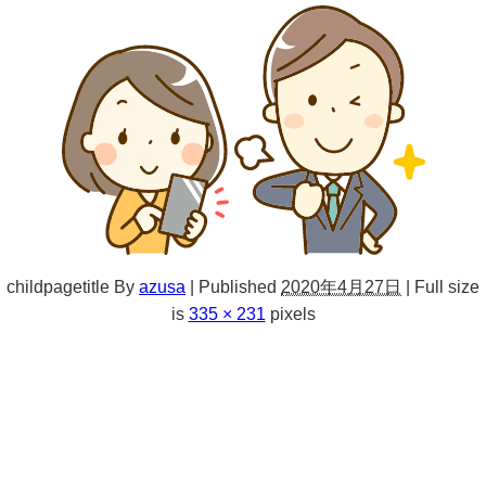
childpagetitle
By
azusa
|
Published
2020年4月27日
|
Full size
is
335 × 231
pixels