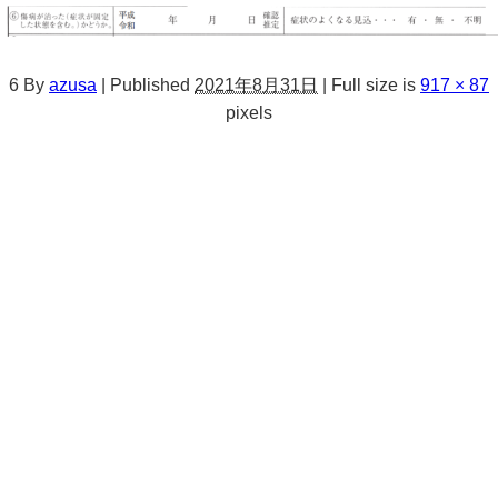
6
By
azusa
|
Published
2021年8月31日
|
Full size is
917 × 87
pixels