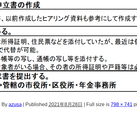
過
By
azusa
|
Published
2021年8月28日
|
Full size is
798 × 741
p