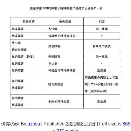
併存の例
By
azusa
|
Published
2021年8月7日
|
Full size is
865
× 752
pixels